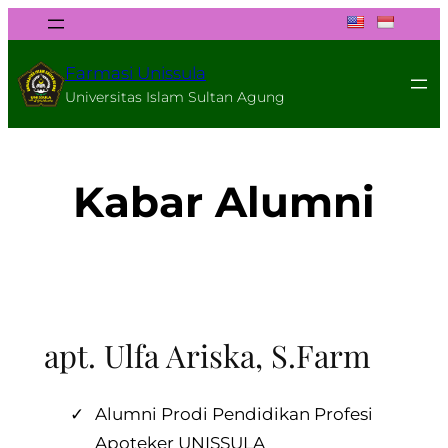
Skip
to
content
Farmasi Unissula
Universitas Islam Sultan Agung
Kabar Alumni
apt. Ulfa Ariska, S.Farm
Alumni Prodi Pendidikan Profesi
Apoteker UNISSULA