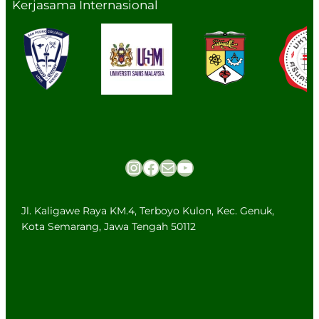
Kerjasama Internasional
Univers
San
Univers
Srinakh
Instagram
Facebook
Mail
YouTube
iti
Pedro
iti Sains
arinwir
Kebang
College
Malaysi
ot
saan
,
a (USM)
Univers
Jl. Kaligawe Raya KM.4, Terboyo Kulon, Kec. Genuk,
Malaysi
Phillipi
ity,
Kota Semarang, Jawa Tengah 50112
a
ne
Thailan
d