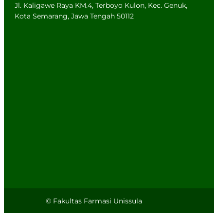
saan
,
a (USM)
Unive
Jl. Kaligawe Raya KM.4, Terboyo Kulon, Kec. Genuk,
Malaysi
Phillipi
ity,
Kota Semarang, Jawa Tengah 50112
a
ne
Thaila
d
© Fakultas Farmasi Unissula