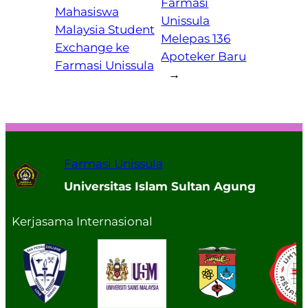
Farmasi
Mahasiswa
Unissula
Malaysia Student
Melepas 136
Exchange ke
Apoteker Baru
Farmasi Unissula
→
Farmasi Unissula
Universitas Islam Sultan Agung
Kerjasama Internasional